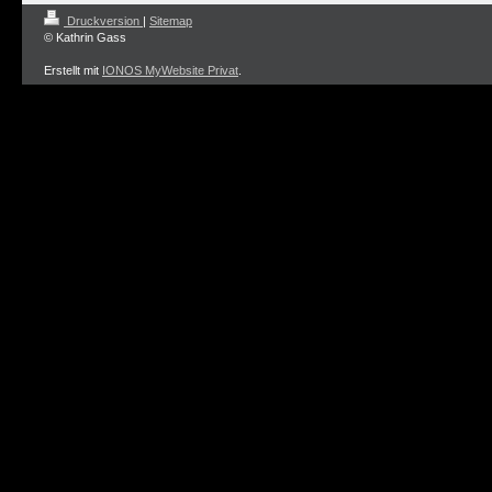
Druckversion
|
Sitemap
© Kathrin Gass
Erstellt mit
IONOS MyWebsite Privat
.